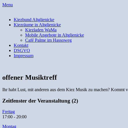
Skip
Menu
to
content
Kiezbund Altglienicke
Kiezräume in Altglienicke
Kiezladen WaMa
Mobile Angebote in Altglienicke
Café Palme im Hassoweg
Kontakt
DSGVO
Impressum
offener Musiktreff
Ihr habt Lust, mit anderen aus dem Kiez Musik zu machen? Kommt 
Zeitfenster der Veranstaltung (2)
Freitag
17:00
-
20:00
Montag