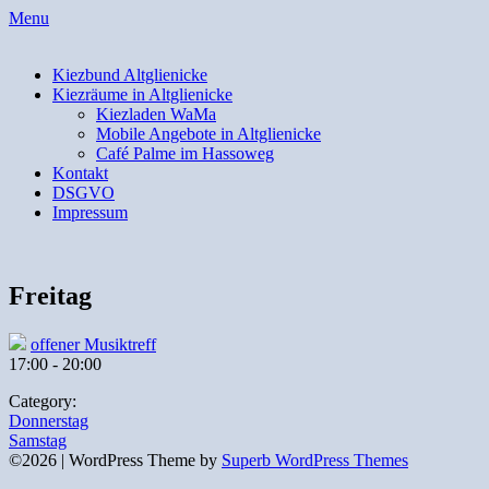
Skip
Menu
to
content
Kiezbund Altglienicke
Kiezräume in Altglienicke
Kiezladen WaMa
Mobile Angebote in Altglienicke
Café Palme im Hassoweg
Kontakt
DSGVO
Impressum
Freitag
offener Musiktreff
17:00
-
20:00
Category:
Beitragsnavigation
Donnerstag
Samstag
©2026
| WordPress Theme by
Superb WordPress Themes