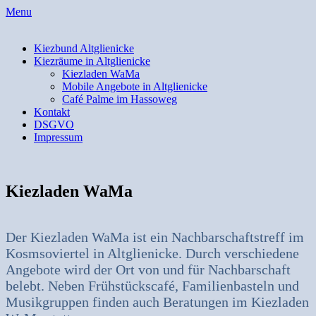
Skip
Menu
to
content
Kiezbund Altglienicke
Kiezräume in Altglienicke
Kiezladen WaMa
Mobile Angebote in Altglienicke
Café Palme im Hassoweg
Kontakt
DSGVO
Impressum
Kiezladen WaMa
Der Kiezladen WaMa ist ein Nachbarschaftstreff im
Kosmsoviertel in Altglienicke. Durch verschiedene
Angebote wird der Ort von und für Nachbarschaft
belebt. Neben Frühstückscafé, Familienbasteln und
Musikgruppen finden auch Beratungen im Kiezladen