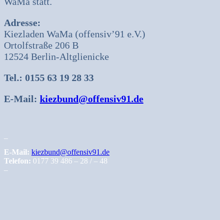
WaMa statt.
Adresse:
Kiezladen WaMa (offensiv’91 e.V.)
Ortolfstraße 206 B
12524 Berlin-Altglienicke
Tel.: 0155 63 19 28 33
E-Mail:
kiezbund@offensiv91.de
_
E-Mail:
kiezbund@offensiv91.de
Telefon:
0177 39 486 – 28 / – 48
–