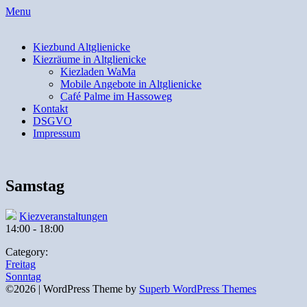
Skip
Menu
to
content
Kiezbund Altglienicke
Kiezräume in Altglienicke
Kiezladen WaMa
Mobile Angebote in Altglienicke
Café Palme im Hassoweg
Kontakt
DSGVO
Impressum
Samstag
Kiezveranstaltungen
14:00
-
18:00
Category:
Beitragsnavigation
Freitag
Sonntag
©2026
| WordPress Theme by
Superb WordPress Themes