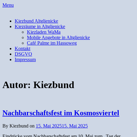
Skip
Menu
to
content
Kiezbund Altglienicke
Kiezräume in Altglienicke
Kiezladen WaMa
Mobile Angebote in Altglienicke
Café Palme im Hassoweg
Kontakt
DSGVO
Impressum
Autor:
Kiezbund
Nachbarschaftsfest im Kosmosviertel
By Kiezbund on
15. Mai 2025
15. Mai 2025
Eindrücke vom Nachbarschaftsfest am 10. Mai zum „Tag der