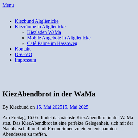
Skip
Menu
to
content
Kiezbund Altglienicke
Kiezräume in Altglienicke
Kiezladen WaMa
Mobile Angebote in Altglienicke
Café Palme im Hassoweg
Kontakt
DSGVO
Impressum
KiezAbendbrot in der WaMa
By Kiezbund on
15. Mai 2025
15. Mai 2025
Am Freitag, 16.05. findet das nächste KiezAbendbrot in der WaMa
statt. Das KiezAbendbrot ist eine perfekte Gelegenheit, sich mit der
Nachbarschaft und mit Freund:innen zu einem entspannten
Abendessen zu treffen.