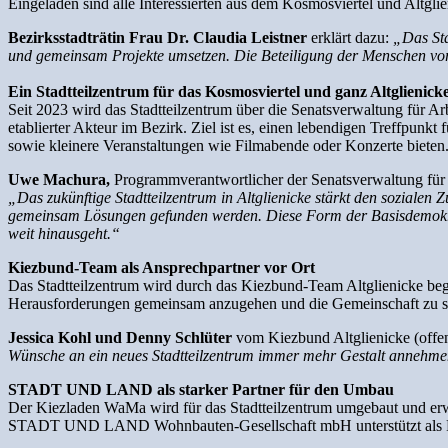
Eingeladen sind alle Interessierten aus dem Kosmosviertel und Altglie
Bezirksstadträtin Frau Dr. Claudia Leistner
erklärt dazu:
„Das Sta
und gemeinsam Projekte umsetzen. Die Beteiligung der Menschen vor Or
Ein Stadtteilzentrum für das Kosmosviertel und ganz Altglienick
Seit 2023 wird das Stadtteilzentrum über die Senatsverwaltung für Arbei
etablierter Akteur im Bezirk. Ziel ist es, einen lebendigen Treffpunk
sowie kleinere Veranstaltungen wie Filmabende oder Konzerte bieten
Uwe Machura,
Programmverantwortlicher der Senatsverwaltung für Arb
„Das zukünftige Stadtteilzentrum in Altglienicke stärkt den sozialen
gemeinsam Lösungen gefunden werden. Diese Form der Basisdemokratie
weit hinausgeht.“
Kiezbund-Team als Ansprechpartner vor Ort
Das Stadtteilzentrum wird durch das Kiezbund-Team Altglienicke beglei
Herausforderungen gemeinsam anzugehen und die Gemeinschaft zu s
Jessica Kohl und Denny Schlüter
vom Kiezbund Altglienicke (offen
Wünsche an ein neues Stadtteilzentrum immer mehr Gestalt annehmen.
STADT UND LAND als starker Partner für den Umbau
Der Kiezladen WaMa wird für das Stadtteilzentrum umgebaut und erwe
STADT UND LAND Wohnbauten-Gesellschaft mbH unterstützt als Part