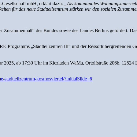
sellschaft mbH, erklärt dazu:
„Als kommunales Wohnungsunternehm
ten für das neue Stadtteilzentrum stärken wir den sozialen Zusammenh
sammenhalt“ des Bundes sowie des Landes Berlins gefördert. Das P
E-Programms „Stadtteilzentren III“ und der Ressortübergreifenden Geme
2025, ab 17:30 Uhr im Kiezladen WaMa, Ortolfstraße 206b, 12524 Berlin
e-stadtteilzentrum-kosmosviertel/?initialSlide=6