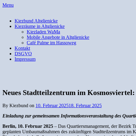
Skip
Menu
to
content
Kiezbund Altglienicke
Kiezräume in Altglienicke
Kiezladen WaMa
Mobile Angebote in Altglienicke
Café Palme im Hassoweg
Kontakt
DSGVO
Impressum
Neues Stadtteilzentrum im Kosmosviertel:
By Kiezbund on
10. Februar 2025
18. Februar 2025
Einladung zur gemeinsamen Informationsveranstaltung des Qua
Berlin, 10. Februar
2025
– Das Quartiersmanagement, der Bezirk T
geplanten Umbaumaßnahmen des zukünftigen Stadtteilzentrums im Kosm