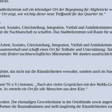
nicke.
dtteilzentrum soll ein lebendiger Ort der Begegnung für Altglienicke
t zeigt, wie wichtig dieser neue Treffpunkt für das Quartier ist.“
e
t, Soziales, Gleichstellung, Integration, Vielfalt und Antidiskriminieru
t für die Nachbarschaft zu schaffen. Das Stadtteilzentrum soll Raum für
.
eit, Soziales, Gleichstellung, Integration, Vielfalt und Antidiskrimini
 Zusammenhalt und schafft einen Ort für Teilhabe und Unterstützung. T
 fördert nachbarschaftliches Miteinander. Wir danken ausdrücklich all
tet, das nicht nur die Räumlichkeiten verwaltet, sondern auch im Stadtt
tärken.
siv’91 e.V.) betonen:
„Nach den vielen Gesprächen mit den WaMa-Grup
 So entsteht ein Ort für alle Menschen aus dem Kiez.“
itert. Die ehemaligen Gewerberäume in der Ortolfstraße sowie angren
ner die Baumaßnahmen und stellt langfristig die Räumlichkeiten zu