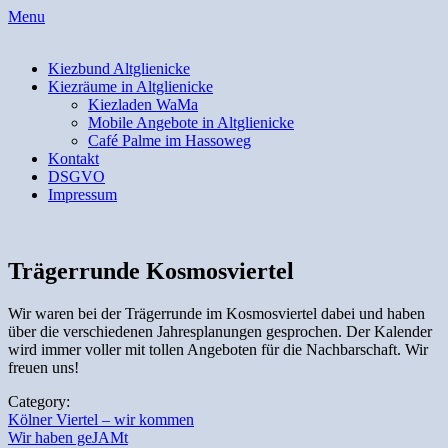
Skip
Menu
to
content
Kiezbund Altglienicke
Kiezräume in Altglienicke
Kiezladen WaMa
Mobile Angebote in Altglienicke
Café Palme im Hassoweg
Kontakt
DSGVO
Impressum
Trägerrunde Kosmosviertel
Wir waren bei der Trägerrunde im Kosmosviertel dabei und haben
über die verschiedenen Jahresplanungen gesprochen. Der Kalender
wird immer voller mit tollen Angeboten für die Nachbarschaft. Wir
freuen uns!
Category:
Beitragsnavigation
Kölner Viertel – wir kommen
Wir haben geJAMt