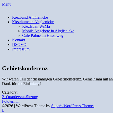
Skip
Menu
to
content
Kiezbund Altglienicke
Kiezräume in Altglienicke
Kiezladen WaMa
Mobile Angebote in Altglienicke
Café Palme im Hassoweg
Kontakt
DSGVO
Impressum
Gebietskonferenz
Wir waren Teil der diesjährigen Gebietskonferenz. Gemeinsam mit a
Dank für die Einladung!
Category:
Beitragsnavigation
2. Quartiersrat-Sitzung
Fototermin
©2026
| WordPress Theme by
Superb WordPress Themes